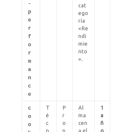
-
cat
p
ego
e
ría
r
«Re
ndi
f
mie
o
nto
r
».
m
a
n
c
e
T
P
Al
1
c
é
r
ma
a
o
c
o
cen
ñ
o
n
p
a el
o