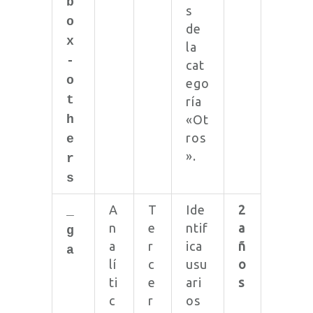
b
s
o
de
x
la
-
cat
o
ego
t
ría
h
«Ot
ros
e
».
r
s
A
T
Ide
2
_
n
e
ntif
a
g
a
r
ica
ñ
a
lí
c
usu
o
ti
e
ari
s
c
r
os