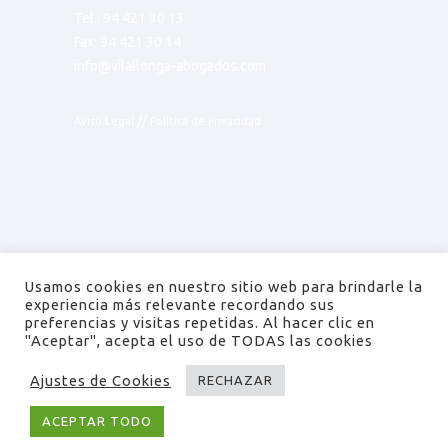
Tel.:
94 421 30 13
Fax: 94 421 30 14
info@vilallonga-abogados.com
//
Aviso Legal
Política de Privacidad
Usamos cookies en nuestro sitio web para brindarle la
experiencia más relevante recordando sus
preferencias y visitas repetidas. Al hacer clic en
"Aceptar", acepta el uso de TODAS las cookies
© Vilallonga Abogados, 2026. All
Ajustes de Cookies
RECHAZAR
Rights Reserved. Designed by
WOM
ACEPTAR TODO
Comunicación.