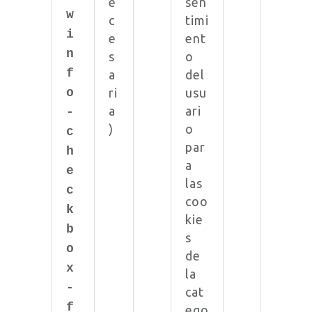
e
sen
w
c
timi
i
e
ent
n
s
o
f
a
del
o
ri
usu
a
ari
-
)
o
c
par
h
a
e
las
c
coo
k
kie
b
s
o
de
x
la
-
cat
f
ego