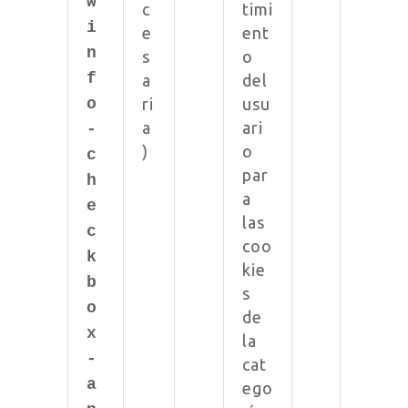
w
c
timi
i
e
ent
n
s
o
f
a
del
o
ri
usu
a
ari
-
)
o
c
par
h
a
e
las
c
coo
k
kie
b
s
o
de
x
la
-
cat
a
ego