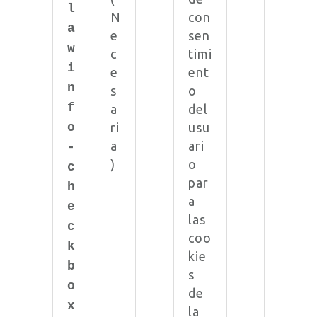
l
N
con
a
e
sen
w
c
timi
i
e
ent
n
s
o
f
a
del
o
ri
usu
a
ari
-
)
o
c
par
h
a
e
las
c
coo
k
kie
b
s
o
de
x
la