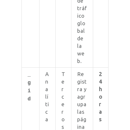
de
tráf
ico
glo
bal
de
la
we
b.
A
T
Re
2
_
n
e
gist
4
g
a
r
ra y
h
i
lí
c
agr
o
d
ti
e
upa
r
c
r
las
a
a
o
pág
s
s
ina