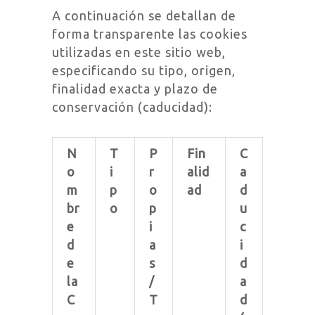
A continuación se detallan de
forma transparente las cookies
utilizadas en este sitio web,
especificando su tipo, origen,
finalidad exacta y plazo de
conservación (caducidad):
N
T
P
Fin
C
o
i
r
alid
a
m
p
o
ad
d
br
o
p
u
e
i
c
d
a
i
e
s
d
la
/
a
C
T
d