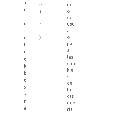
i
e
ent
n
s
o
f
a
del
o
ri
usu
a
ari
-
)
o
c
par
h
a
e
las
c
coo
k
kie
b
s
o
de
x
la
-
cat
n
ego
e
ría