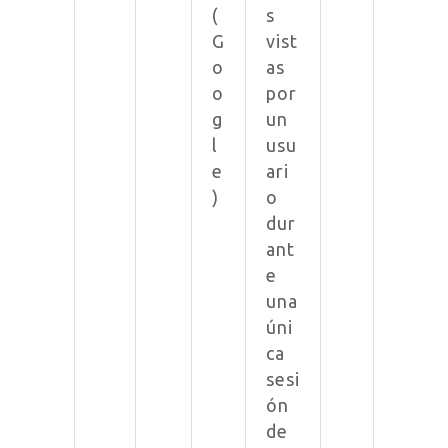
(
s
G
vist
o
as
o
por
g
un
l
usu
e
ari
)
o
dur
ant
e
una
úni
ca
sesi
ón
de