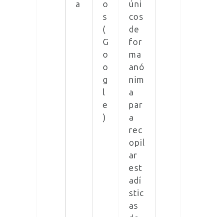
a
o
úni
s
cos
(
de
G
for
o
ma
o
anó
g
nim
l
a
e
par
)
a
rec
opil
ar
est
adí
stic
as