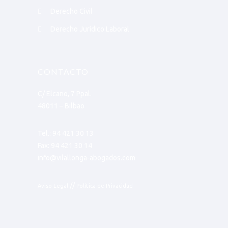
Derecho Civil
Derecho Jurídico Laboral
CONTACTO
C/ Elcano, 7 Ppal.
48011 – Bilbao
Tel.:
94 421 30 13
Fax: 94 421 30 14
info@vilallonga-abogados.com
//
Aviso Legal
Política de Privacidad